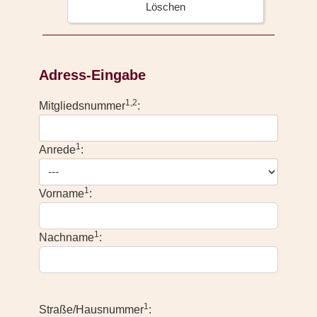
Löschen
Adress-Eingabe
1,2
Mitgliedsnummer
:
1
Anrede
:
1
Vorname
:
1
Nachname
:
1
Straße/Hausnummer
: