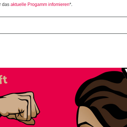
r das
aktuelle Progamm infomieren
*.