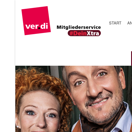
START
AN