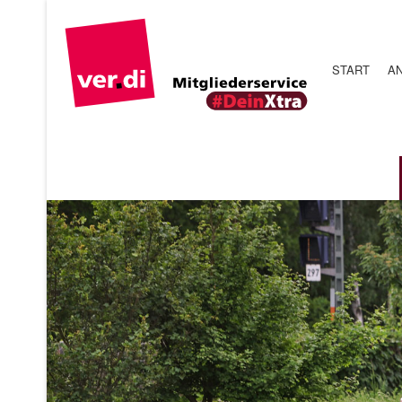
START
A