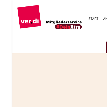
START
A