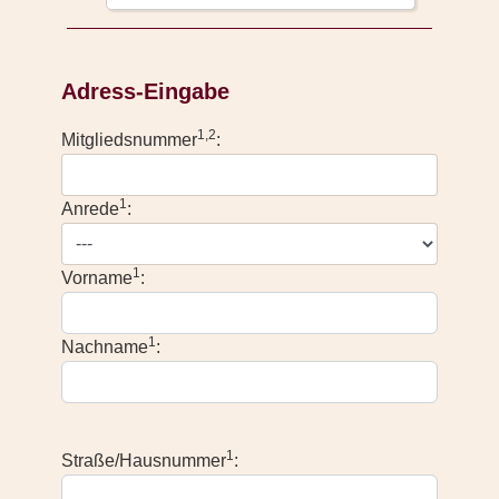
Adress-Eingabe
1,2
Mitgliedsnummer
:
1
Anrede
:
1
Vorname
:
1
Nachname
:
1
Straße/Hausnummer
: