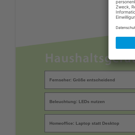
Fernseher: Größe entscheidend
Beleuchtung: LEDs nutzen
Homeoffice: Laptop statt Desktop