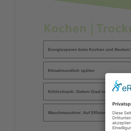
Energiesparen beim Kochen und Backen:
Klimafreundlich spülen
Kühlschrank: Sieben Grad reichen aus
Waschmaschine: Auf Effizienz achten