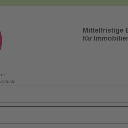
Mittelfristig
für Immobilie
n −
verluste